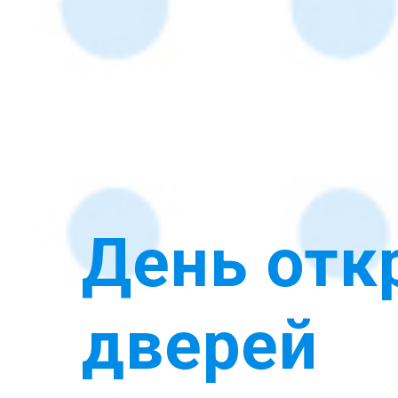
День от
дверей